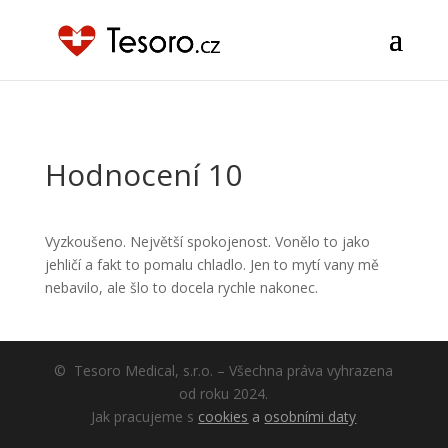
szn sklik
Hodnocení 10
Vyzkoušeno. Největší spokojenost. Vonělo to jako
jehličí a fakt to pomalu chladlo. Jen to mytí vany mě
nebavilo, ale šlo to docela rychle nakonec.
© Tesoro Medical, s.r.o. – Všechna práva vyhrazena
od roku 2024.
Jak pracujeme s
cookies
a
osobními daty