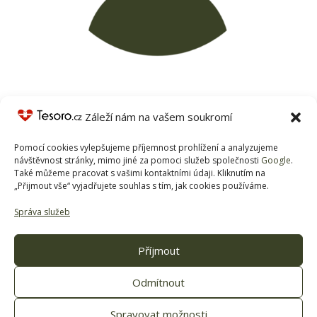
Rašelinu znám z lázní, ale do nich člověk nemůže jezdit
Záleží nám na vašem soukromí
moc často… Na doporučení jsme vyzkoušeli rašelinu
od Tesoro.cz a překvapilo nás, že je i mnohem
Pomocí cookies vylepšujeme příjemnost prohlížení a analyzujeme
jemnější než ta z lázní, kde člověk občas sedí jakoby
návštěvnost stránky, mimo jiné za pomoci služeb společnosti
Google
.
Také můžeme pracovat s vašimi kontaktními údaji. Kliknutím na
na větvičkách. Ideální, když to s manželem přeženeme
„Přijmout vše“ vyjadřujete souhlas s tím, jak cookies používáme.
na kole, zmizí bolest svalů. Navíc tahle rašelina
opravdu dlouho drží teplo, tak se v ní dokonce
Správa služeb
stihneme i vystřídat.
Příjmout
Odmítnout
© Tesoro Medical, s.r.o. – Všechna práva vyhrazena
od roku 2024.
Spravovat možnosti
Jak pracujeme s
cookies
a
osobními daty