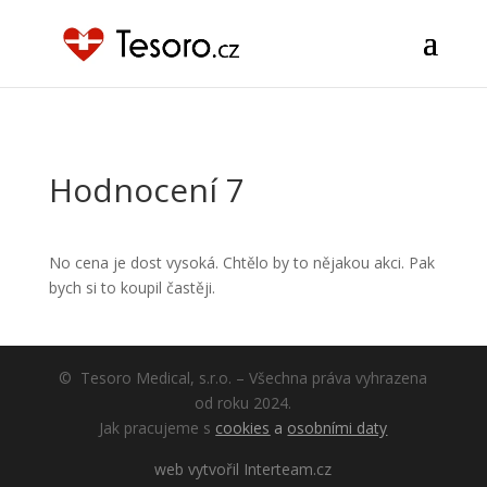
szn sklik
Hodnocení 7
No cena je dost vysoká. Chtělo by to nějakou akci. Pak
bych si to koupil častěji.
© Tesoro Medical, s.r.o. – Všechna práva vyhrazena
od roku 2024.
Jak pracujeme s
cookies
a
osobními daty
web vytvořil Interteam.cz